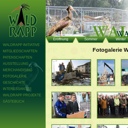
Eröffnung
Sommer
Winter
WALDRAPP INITIATIVE
Fotogalerie W
MITGLIEDSCHAFTEN
PATENSCHAFTEN
AUSSTELLUNG
MERCHANDISING
FOTOGALERIE
GESCHICHTE
INTERESSANTES
WALDRAPP PROJEKTE
GÄSTEBUCH